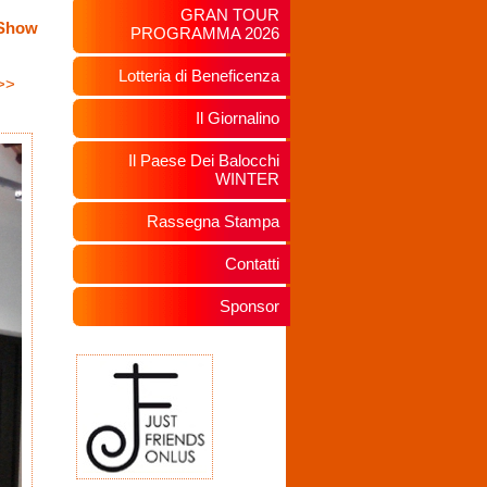
GRAN TOUR
eShow
PROGRAMMA 2026
Lotteria di Beneficenza
>>
Il Giornalino
Il Paese Dei Balocchi
WINTER
Rassegna Stampa
Contatti
Sponsor