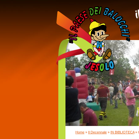
Home
»
Il Decennale
»
IN BIBLIOTECA
» 